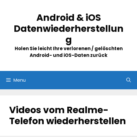
Skip
to
Android & iOS
content
Datenwiederherstellun
g
Holen Sie leicht Ihre verlorenen / gelöschten
Android- und iOS-Daten zurück
Menu
Videos vom Realme-
Telefon wiederherstellen