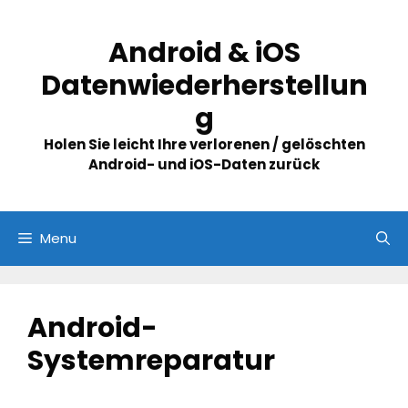
Skip
to
Android & iOS
content
Datenwiederherstellun
g
Holen Sie leicht Ihre verlorenen / gelöschten
Android- und iOS-Daten zurück
Menu
Android-
Systemreparatur