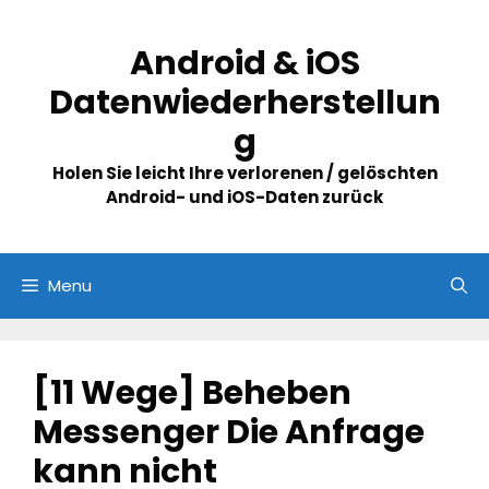
Skip
to
Android & iOS
content
Datenwiederherstellun
g
Holen Sie leicht Ihre verlorenen / gelöschten
Android- und iOS-Daten zurück
Menu
[11 Wege] Beheben
Messenger Die Anfrage
kann nicht