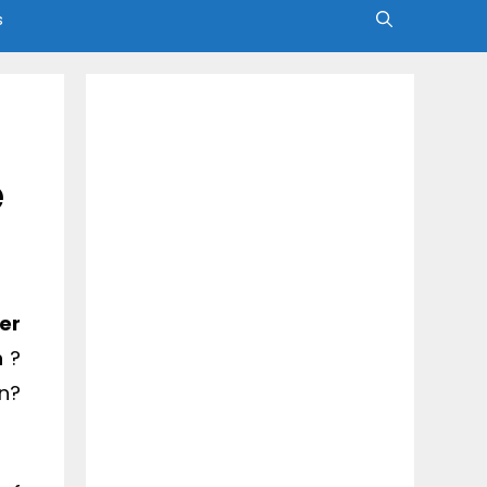
s
e
er
n
?
en?