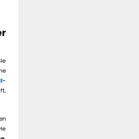
er
ie
ne
d-
t,
en
wie
en
,