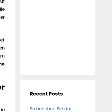
uf
die
er
ef
en
em
ne
er
Recent Posts
So beheben Sie das
ie