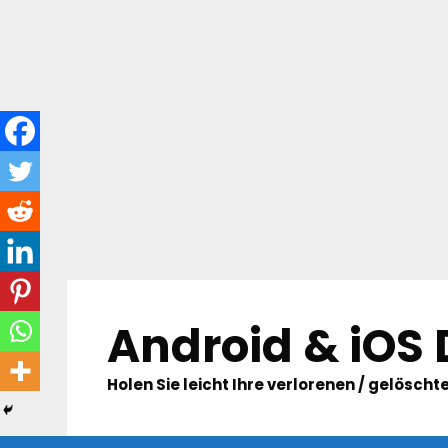
Skip
to
Android & iOS
content
Holen Sie leicht Ihre verlorenen / gelösc