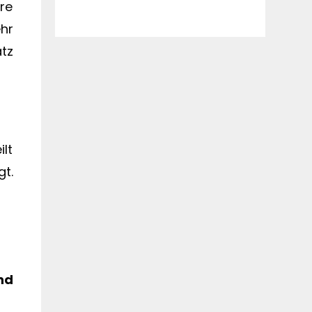
re
hr
tz
lt
t.
nd