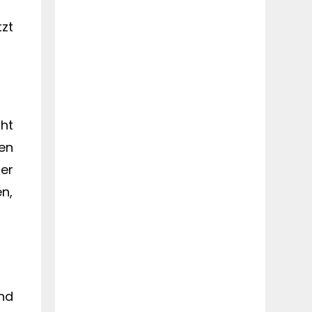
tzt
ht
en
er
n,
nd