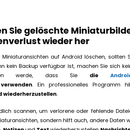
en Sie gelöschte Miniaturbild
nverlust wieder her
 Miniaturansichten auf Android löschen, sollten S
 kein Backup verfügbar ist, machen Sie sich kei
agen werde, dass Sie
die
Androi
verwenden
. Ein professionelles Programm hilf
id wiederherzustellen
.
lich scannen, um verlorene oder fehlende Datei
iniaturansichten, sondern hilft auch, andere Daten 
e
,
Notizen
und
Text
wiederherzustellen
Nachricht