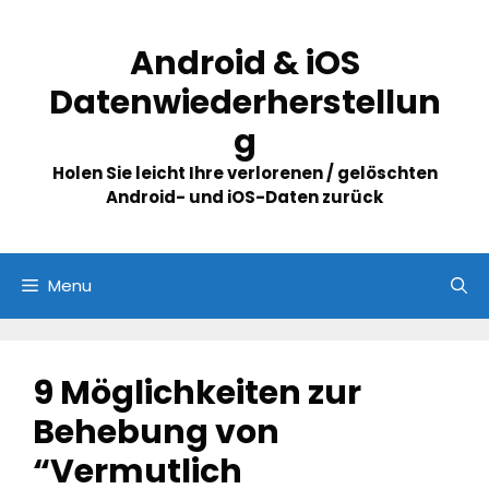
Skip
to
Android & iOS
content
Datenwiederherstellun
g
Holen Sie leicht Ihre verlorenen / gelöschten
Android- und iOS-Daten zurück
Menu
9 Möglichkeiten zur
Behebung von
“Vermutlich