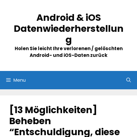
Skip
to
Android & iOS
content
Datenwiederherstellun
g
Holen Sie leicht Ihre verlorenen / gelöschten
Android- und iOS-Daten zurück
Menu
[13 Möglichkeiten]
Beheben
“Entschuldigung, diese