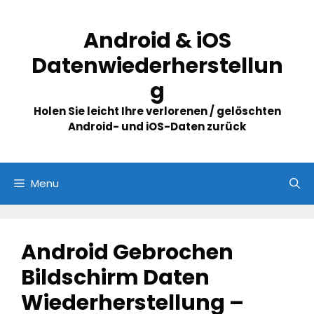
Skip
to
Android & iOS
content
Datenwiederherstellun
g
Holen Sie leicht Ihre verlorenen / gelöschten
Android- und iOS-Daten zurück
Menu
Android Gebrochen
Bildschirm Daten
Wiederherstellung –