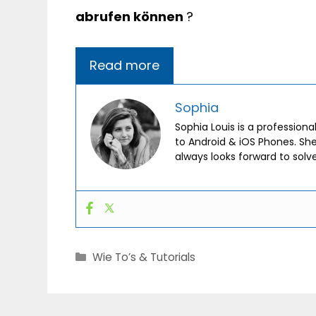
abrufen können
?
Read more
Sophia
Sophia Louis is a professiona
to Android & iOS Phones. Sh
always looks forward to solv
Categories
Wie To’s & Tutorials