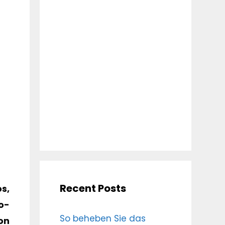
Recent Posts
s,
o-
So beheben Sie das
on