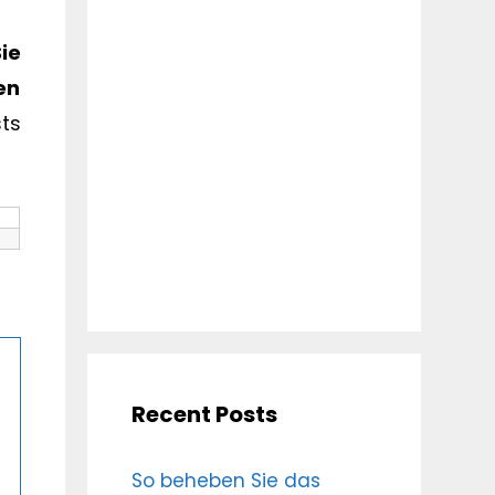
ie
en
sts
Recent Posts
So beheben Sie das