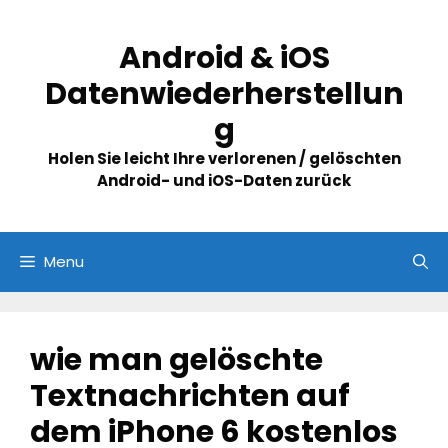
Skip
to
Android & iOS
content
Datenwiederherstellun
g
Holen Sie leicht Ihre verlorenen / gelöschten
Android- und iOS-Daten zurück
Menu
wie man gelöschte
Textnachrichten auf
dem iPhone 6 kostenlos