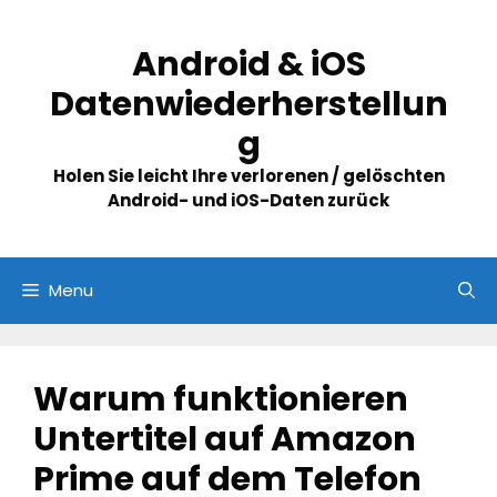
Skip
to
Android & iOS
content
Datenwiederherstellun
g
Holen Sie leicht Ihre verlorenen / gelöschten
Android- und iOS-Daten zurück
Menu
Warum funktionieren
Untertitel auf Amazon
Prime auf dem Telefon