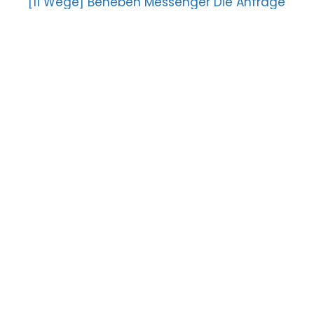
[11 Wege] Beheben Messenger Die Anfrage
kann nicht abgeschlossen werden Error