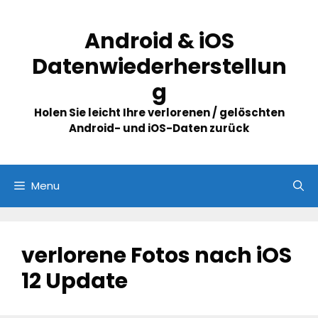
Skip
to
Android & iOS
content
Datenwiederherstellun
g
Holen Sie leicht Ihre verlorenen / gelöschten
Android- und iOS-Daten zurück
Menu
verlorene Fotos nach iOS
12 Update