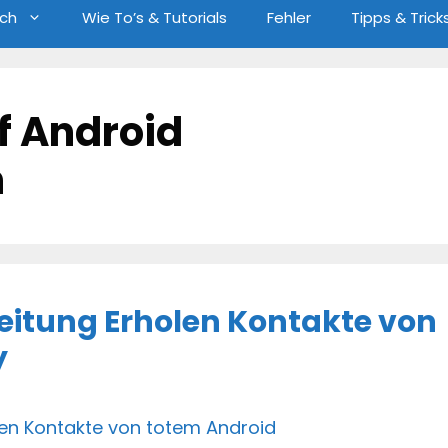
ch
Wie To’s & Tutorials
Fehler
Tipps & Trick
f Android
n
eitung Erholen Kontakte von
y