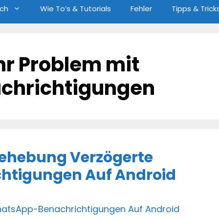
ch
Wie To’s & Tutorials
Fehler
Tipps & Trick
hr Problem mit
chrichtigungen
 Behebung Verzögerte
htigungen Auf Android