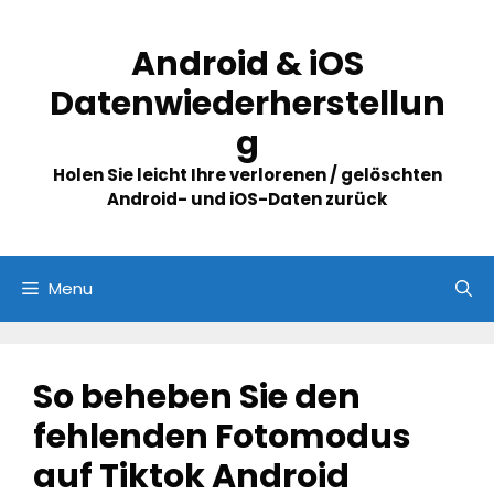
Skip
to
Android & iOS
content
Datenwiederherstellun
g
Holen Sie leicht Ihre verlorenen / gelöschten
Android- und iOS-Daten zurück
Menu
So beheben Sie den
fehlenden Fotomodus
auf Tiktok Android