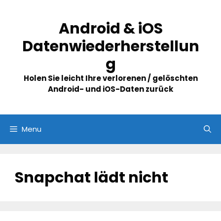
Skip
to
Android & iOS
content
Datenwiederherstellun
g
Holen Sie leicht Ihre verlorenen / gelöschten
Android- und iOS-Daten zurück
Menu
Snapchat lädt nicht