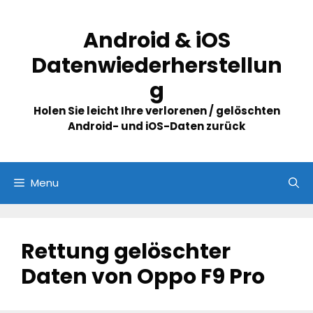
Skip
to
Android & iOS
content
Datenwiederherstellun
g
Holen Sie leicht Ihre verlorenen / gelöschten
Android- und iOS-Daten zurück
Menu
Rettung gelöschter
Daten von Oppo F9 Pro