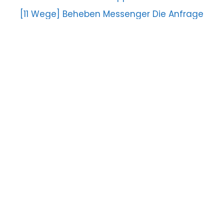
[11 Wege] Beheben Messenger Die Anfrage
kann nicht abgeschlossen werden Error