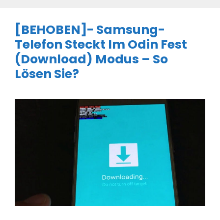
[BEHOBEN]- Samsung-
Telefon Steckt Im Odin Fest
(Download) Modus – So
Lösen Sie?