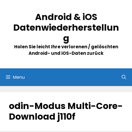
Skip
to
Android & iOS
content
Datenwiederherstellun
g
Holen Sie leicht Ihre verlorenen / gelöschten
Android- und iOS-Daten zurück
Menu
odin-Modus Multi-Core-
Download j110f