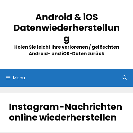
Skip
to
Android & iOS
content
Datenwiederherstellun
g
Holen Sie leicht Ihre verlorenen / gelöschten
Android- und iOS-Daten zurück
Menu
Instagram-Nachrichten
online wiederherstellen