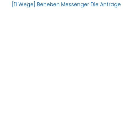
[11 Wege] Beheben Messenger Die Anfrage
kann nicht abgeschlossen werden Error