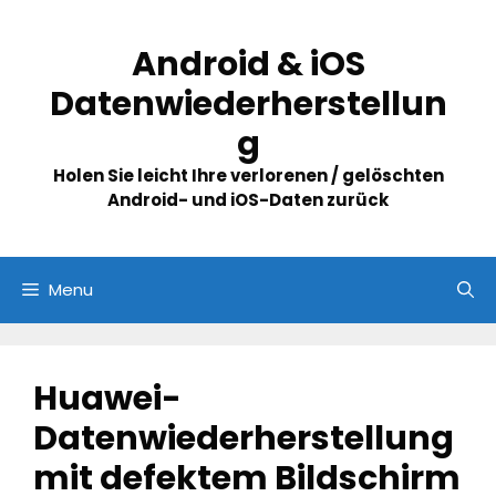
Skip
to
Android & iOS
content
Datenwiederherstellun
g
Holen Sie leicht Ihre verlorenen / gelöschten
Android- und iOS-Daten zurück
Menu
Huawei-
Datenwiederherstellung
mit defektem Bildschirm