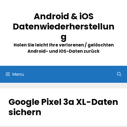
Skip
to
Android & iOS
content
Datenwiederherstellun
g
Holen Sie leicht Ihre verlorenen / gelöschten
Android- und iOS-Daten zurück
Menu
Google Pixel 3a XL-Daten
sichern