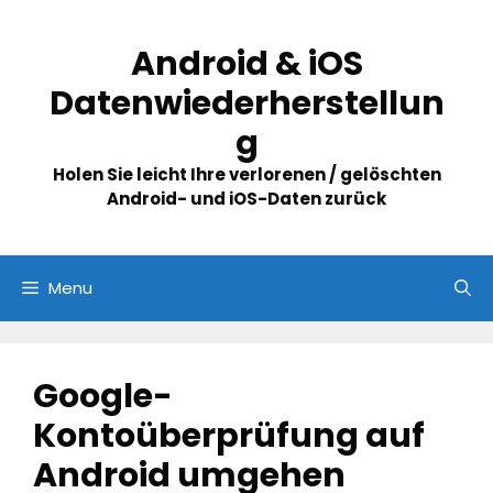
Skip
to
Android & iOS
content
Datenwiederherstellun
g
Holen Sie leicht Ihre verlorenen / gelöschten
Android- und iOS-Daten zurück
Menu
Google-
Kontoüberprüfung auf
Android umgehen