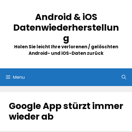
Skip
to
Android & iOS
content
Datenwiederherstellun
g
Holen Sie leicht Ihre verlorenen / gelöschten
Android- und iOS-Daten zurück
Menu
Google App stürzt immer
wieder ab