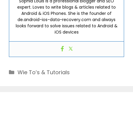
Sophia Louis is a professional blogger and SEO
expert. Loves to write blogs & articles related to
Android & iOS Phones. She is the founder of
de.android-ios-data-recovery.com and always
looks forward to solve issues related to Android &
iOS devices
Categories
Wie To’s & Tutorials