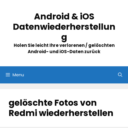
Skip
to
Android & iOS
content
Datenwiederherstellun
g
Holen Sie leicht Ihre verlorenen / gelöschten
Android- und iOS-Daten zurück
Menu
gelöschte Fotos von
Redmi wiederherstellen