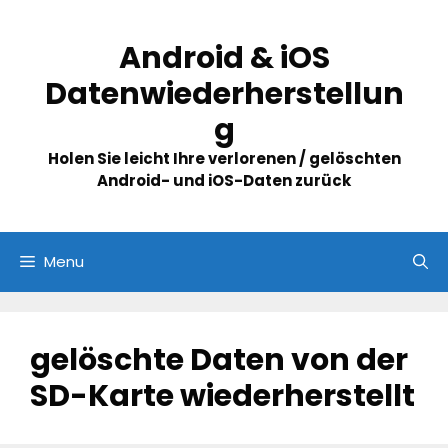
Skip
to
Android & iOS
content
Datenwiederherstellun
g
Holen Sie leicht Ihre verlorenen / gelöschten
Android- und iOS-Daten zurück
Menu
gelöschte Daten von der
SD-Karte wiederherstellt