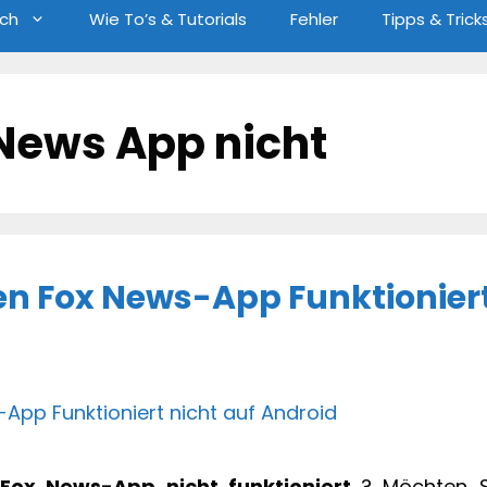
ch
Wie To’s & Tutorials
Fehler
Tipps & Trick
 News App nicht
n Fox News-App Funktionier
e
Fox News-App nicht funktioniert
? Möchten S