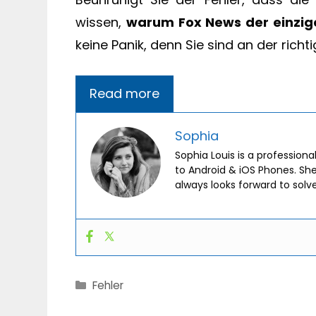
wissen,
warum Fox News der einzige 
keine Panik, denn Sie sind an der richti
Read more
Sophia
Sophia Louis is a professiona
to Android & iOS Phones. Sh
always looks forward to solv
Categories
Fehler