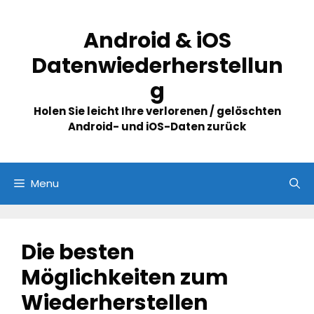
Skip
to
Android & iOS
content
Datenwiederherstellun
g
Holen Sie leicht Ihre verlorenen / gelöschten
Android- und iOS-Daten zurück
Menu
Die besten
Möglichkeiten zum
Wiederherstellen