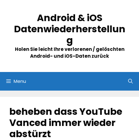
Skip
to
Android & iOS
content
Datenwiederherstellun
g
Holen Sie leicht Ihre verlorenen / gelöschten
Android- und iOS-Daten zurück
Menu
beheben dass YouTube
Vanced immer wieder
abstürzt