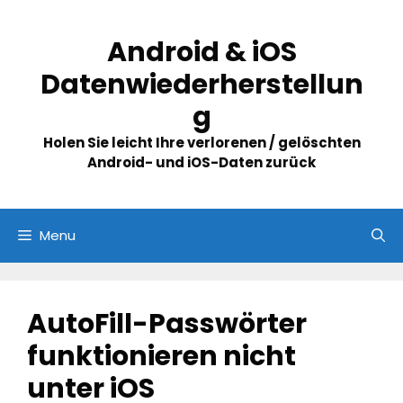
Skip
to
Android & iOS
content
Datenwiederherstellun
g
Holen Sie leicht Ihre verlorenen / gelöschten
Android- und iOS-Daten zurück
Menu
AutoFill-Passwörter
funktionieren nicht
unter iOS