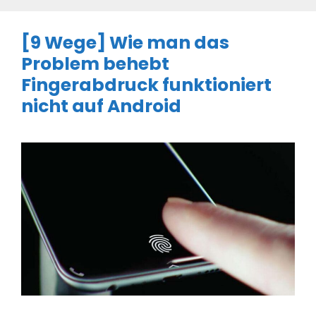
[9 Wege] Wie man das
Problem behebt
Fingerabdruck funktioniert
nicht auf Android