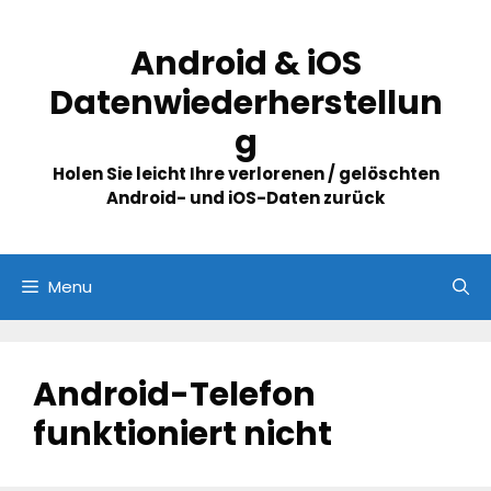
Skip
to
Android & iOS
content
Datenwiederherstellun
g
Holen Sie leicht Ihre verlorenen / gelöschten
Android- und iOS-Daten zurück
Menu
Android-Telefon
funktioniert nicht