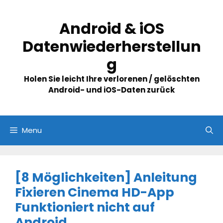
Skip
to
Android & iOS
content
Datenwiederherstellun
g
Holen Sie leicht Ihre verlorenen / gelöschten
Android- und iOS-Daten zurück
Menu
[8 Möglichkeiten] Anleitung
Fixieren Cinema HD-App
Funktioniert nicht auf
Android