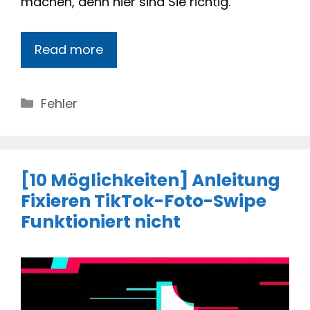
machen, denn hier sind Sie richtig.
Read more
Categories
Fehler
[10 Möglichkeiten] Anleitung
Fixieren TikTok-Foto-Swipe
Funktioniert nicht